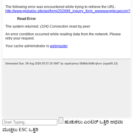
ಹುಡುಕಲು ಎಂಟರ್ ಒತ್ತಿರಿ ಅಥವಾ
ಮುಚ್ಚಲು ESC ಒತ್ತಿರಿ