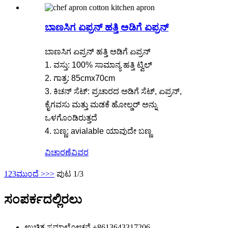
ಬಾಣಸಿಗ ಏಪ್ರನ್ ಹತ್ತಿ ಅಡಿಗೆ ಏಪ್ರನ್
ಬಾಣಸಿಗ ಏಪ್ರನ್ ಹತ್ತಿ ಅಡಿಗೆ ಏಪ್ರನ್
1. ವಸ್ತು: 100% ಸಾಮಾನ್ಯ ಹತ್ತಿ ಟ್ವಿಲ್
2. ಗಾತ್ರ: 85cmx70cm
3. ಕಿಚನ್ ಸೆಟ್: ಪ್ರಚಾರದ ಅಡಿಗೆ ಸೆಟ್, ಏಪ್ರನ್,
ಕೈಗವಸು ಮತ್ತು ಮಡಕೆ ಹೋಲ್ಡರ್ ಅನ್ನು
ಒಳಗೊಂಡಿರುತ್ತದೆ
4. ಬಣ್ಣ: avialable ಯಾವುದೇ ಬಣ್ಣ
ವಿಚಾರಣೆ
ವಿವರ
1
2
3
ಮುಂದೆ >
>>
ಪುಟ 1/3
ಸಂಪರ್ಕದಲ್ಲಿರಲು
ಉಚಿತ ಸಮಾಲೋಚನೆ
+8613643317206