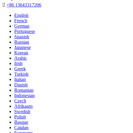

+86 13643317206
English
French
German
Portuguese
Spanish
Russian
Japanese
Korean
Arabic
Irish
Greek
Turkish
Italian
Danish
Romanian
Indonesian
Czech
Afrikaans
Swedish
Polish
Basque
Catalan
Esperanto