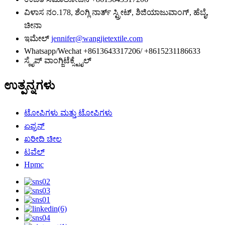
ವಿಳಾಸ
ನಂ.178, ಶೆಂಗ್ಲಿ ನಾರ್ತ್ ಸ್ಟ್ರೀಟ್, ಶಿಜಿಯಾಜುವಾಂಗ್, ಹೆಬೈ,
ಚೀನಾ
ಇಮೇಲ್
jennifer@wangjietextile.com
Whatsapp/Wechat
+8613643317206/ +8615231186633
ಸ್ಕೈಪ್
ವಾಂಗ್ಜಿಟೆಕ್ಸ್ಟೈಲ್
ಉತ್ಪನ್ನಗಳು
ಟೋಪಿಗಳು ಮತ್ತು ಟೋಪಿಗಳು
ಏಪ್ರನ್
ಖರೀದಿ ಚೀಲ
ಟವೆಲ್
Hpmc