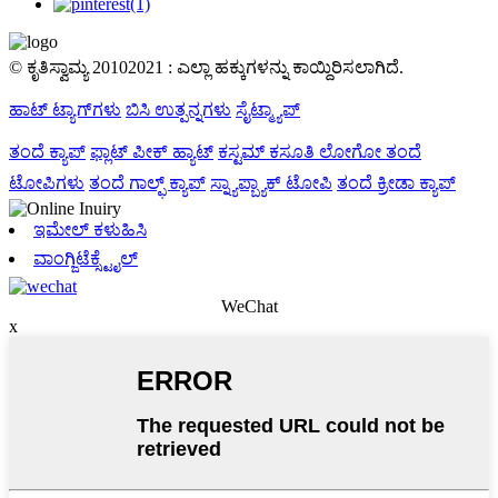
© ಕೃತಿಸ್ವಾಮ್ಯ 20102021 : ಎಲ್ಲಾ ಹಕ್ಕುಗಳನ್ನು ಕಾಯ್ದಿರಿಸಲಾಗಿದೆ.
ಹಾಟ್ ಟ್ಯಾಗ್‌ಗಳು
ಬಿಸಿ ಉತ್ಪನ್ನಗಳು
ಸೈಟ್ಮ್ಯಾಪ್
ತಂದೆ ಕ್ಯಾಪ್
ಫ್ಲಾಟ್ ಪೀಕ್ ಹ್ಯಾಟ್
ಕಸ್ಟಮ್ ಕಸೂತಿ ಲೋಗೋ ತಂದೆ
ಟೋಪಿಗಳು
ತಂದೆ ಗಾಲ್ಫ್ ಕ್ಯಾಪ್
ಸ್ನ್ಯಾಪ್ಬ್ಯಾಕ್ ಟೋಪಿ
ತಂದೆ ಕ್ರೀಡಾ ಕ್ಯಾಪ್
ಇಮೇಲ್ ಕಳುಹಿಸಿ
ವಾಂಗ್ಜಿಟೆಕ್ಸ್ಟೈಲ್
WeChat
x