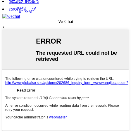
ಇಮೇಲ್ ಕಳುಹಿಸಿ
ವಾಂಗ್ಜಿಟೆಕ್ಸ್ಟೈಲ್
WeChat
x