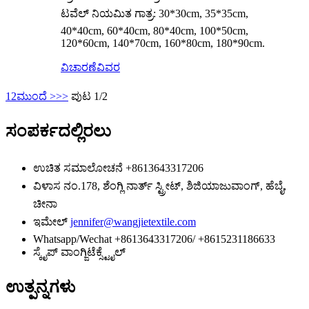
ಟವೆಲ್ ನಿಯಮಿತ ಗಾತ್ರ: 30*30cm, 35*35cm,
40*40cm, 60*40cm, 80*40cm, 100*50cm,
120*60cm, 140*70cm, 160*80cm, 180*90cm.
ವಿಚಾರಣೆ
ವಿವರ
1
2
ಮುಂದೆ >
>>
ಪುಟ 1/2
ಸಂಪರ್ಕದಲ್ಲಿರಲು
ಉಚಿತ ಸಮಾಲೋಚನೆ
+8613643317206
ವಿಳಾಸ
ನಂ.178, ಶೆಂಗ್ಲಿ ನಾರ್ತ್ ಸ್ಟ್ರೀಟ್, ಶಿಜಿಯಾಜುವಾಂಗ್, ಹೆಬೈ,
ಚೀನಾ
ಇಮೇಲ್
jennifer@wangjietextile.com
Whatsapp/Wechat
+8613643317206/ +8615231186633
ಸ್ಕೈಪ್
ವಾಂಗ್ಜಿಟೆಕ್ಸ್ಟೈಲ್
ಉತ್ಪನ್ನಗಳು