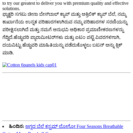
to try our greatest to deliver you with premium quality and effective
solutions.
ಫ್ಯಾಕ್ಟರಿ ಸಗಟು ಚೀನಾ ಬೇಸ್‌ಬಾಲ್ ಕ್ಯಾಪ್ ಮತ್ತು ಅಕ್ರಿಲಿಕ್ ಕ್ಯಾಪ್ ಬೆಲೆ, ನಮ್ಮ
ಕಾರ್ಖಾನೆಯ ಉನ್ನತ ಪರಿಹಾರಗಳಾಗಿರುವ ನಮ್ಮ ಪರಿಹಾರಗಳ ಸರಣಿಯನ್ನು
ಪರೀಕ್ಷಿಸಲಾಗಿದೆ ಮತ್ತು ನಮಗೆ ಅನುಭವಿ ಅಧಿಕಾರ ಪ್ರಮಾಣೀಕರಣಗಳನ್ನು
ಗೆದ್ದಿದೆ.ಹೆಚ್ಚುವರಿ ಪ್ಯಾರಾಮೀಟರ್‌ಗಳು ಮತ್ತು ಐಟಂ ಪಟ್ಟಿ ವಿವರಗಳಿಗಾಗಿ,
ದಯವಿಟ್ಟು ಹೆಚ್ಚುವರಿ ಮಾಹಿತಿಯನ್ನು ಪಡೆದುಕೊಳ್ಳಲು ಬಟನ್ ಅನ್ನು ಕ್ಲಿಕ್
ಮಾಡಿ.
ಹಿಂದಿನ:
ಅಗ್ಗದ ಬೆಲೆ ಕಸ್ಟಮ್ ಲೋಗೋ Four Seasons Breathable