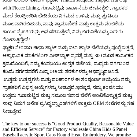
with Fleece Lining, ಗುಣಮಟ್ಟವು ಕಾರ್ಖಾನೆಯ ಜೀವನಶೈಲಿ , ಗ್ರಾಹಕರ
ಮೇಲೆ ಕೇಂದ್ರೀಕರಿಸಿ ಬೇಡಿಕೆಯು ನಿಗಮದ ಉಳಿವು ಮತ್ತು ಪ್ರಗತಿಯ
ಮೂಲವಾಗಿರಬಹುದು, ನಾವು ಪ್ರಾಮಾಣಿಕತೆ ಮತ್ತು ಉತ್ತಮ ನಂಬಿಕೆಯ
ಕಾರ್ಯ ವೈಖರಿಯನ್ನು ಅನುಸರಿಸುತ್ತೇವೆ, ನಿಮ್ಮ ಬರುವಿಕೆಯನ್ನು ಎದುರು
ನೋಡುತ್ತಿದ್ದೇವೆ!
ಫ್ಯಾಕ್ಟರಿ ನೇರವಾಗಿ ಚೀನಾ ಹ್ಯಾಟ್ ಮತ್ತು ಬೀನಿ ಹ್ಯಾಟ್ ಬೆಲೆಯನ್ನು ಪೂರೈಸುತ್ತದೆ,
ಅತ್ಯಾಧುನಿಕ ಮಾರ್ಕೆಟಿಂಗ್ ಫೀಡ್‌ಬ್ಯಾಕ್ ವ್ಯವಸ್ಥೆ ಮತ್ತು 300 ನುರಿತ ಕಾರ್ಮಿಕರ
ಶ್ರಮದೊಂದಿಗೆ, ನಮ್ಮ ಕಂಪನಿಯು ಉನ್ನತ ದರ್ಜೆಯ, ಮಧ್ಯಮ ವರ್ಗದಿಂದ
ಕಡಿಮೆ ವರ್ಗದವರೆಗೆ ಎಲ್ಲಾ ರೀತಿಯ ಸರಕುಗಳನ್ನು ಅಭಿವೃದ್ಧಿಪಡಿಸಿದೆ.
.ಉತ್ತಮ ಉತ್ಪನ್ನಗಳು ಮತ್ತು ಪರಿಹಾರಗಳ ಈ ಸಂಪೂರ್ಣ ಆಯ್ಕೆಯು ನಮ್ಮ
ಗ್ರಾಹಕರಿಗೆ ವಿಭಿನ್ನ ಆಯ್ಕೆಗಳನ್ನು ನೀಡುತ್ತದೆ.ಇದಲ್ಲದೆ, ನಮ್ಮ ಕಂಪನಿಯು
ಉತ್ತಮ ಗುಣಮಟ್ಟದ ಮತ್ತು ಸಮಂಜಸವಾದ ಬೆಲೆಗೆ ಅಂಟಿಕೊಳ್ಳುತ್ತದೆ ಮತ್ತು
ನಾವು ನಿಮಗೆ ಅನೇಕ ಪ್ರಸಿದ್ಧ ಬ್ರ್ಯಾಂಡ್‌ಗಳಿಗೆ ಉತ್ತಮ OEM ಸೇವೆಗಳನ್ನು ಸಹ
ನೀಡುತ್ತೇವೆ.
The key to our success is "Good Product Quality, Reasonable Value
and Efficient Service" for Factory wholesale China Kids 6 Panel
Baseball acrylic Sport Caps Round Head Embroidery, We promise