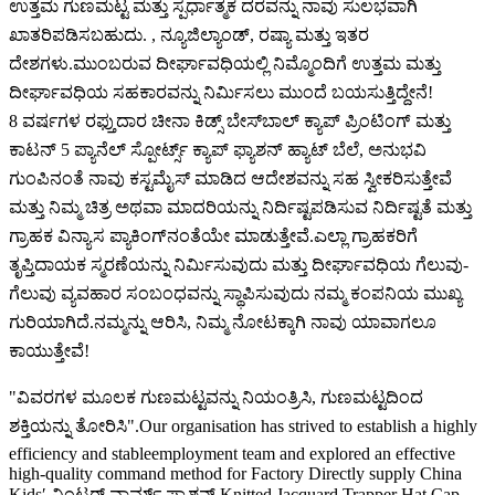
ಉತ್ತಮ ಗುಣಮಟ್ಟ ಮತ್ತು ಸ್ಪರ್ಧಾತ್ಮಕ ದರವನ್ನು ನಾವು ಸುಲಭವಾಗಿ
ಖಾತರಿಪಡಿಸಬಹುದು. , ನ್ಯೂಜಿಲ್ಯಾಂಡ್, ರಷ್ಯಾ ಮತ್ತು ಇತರ
ದೇಶಗಳು.ಮುಂಬರುವ ದೀರ್ಘಾವಧಿಯಲ್ಲಿ ನಿಮ್ಮೊಂದಿಗೆ ಉತ್ತಮ ಮತ್ತು
ದೀರ್ಘಾವಧಿಯ ಸಹಕಾರವನ್ನು ನಿರ್ಮಿಸಲು ಮುಂದೆ ಬಯಸುತ್ತಿದ್ದೇನೆ!
8 ವರ್ಷಗಳ ರಫ್ತುದಾರ ಚೀನಾ ಕಿಡ್ಸ್ ಬೇಸ್‌ಬಾಲ್ ಕ್ಯಾಪ್ ಪ್ರಿಂಟಿಂಗ್ ಮತ್ತು
ಕಾಟನ್ 5 ಪ್ಯಾನೆಲ್ ಸ್ಪೋರ್ಟ್ಸ್ ಕ್ಯಾಪ್ ಫ್ಯಾಶನ್ ಹ್ಯಾಟ್ ಬೆಲೆ, ಅನುಭವಿ
ಗುಂಪಿನಂತೆ ನಾವು ಕಸ್ಟಮೈಸ್ ಮಾಡಿದ ಆದೇಶವನ್ನು ಸಹ ಸ್ವೀಕರಿಸುತ್ತೇವೆ
ಮತ್ತು ನಿಮ್ಮ ಚಿತ್ರ ಅಥವಾ ಮಾದರಿಯನ್ನು ನಿರ್ದಿಷ್ಟಪಡಿಸುವ ನಿರ್ದಿಷ್ಟತೆ ಮತ್ತು
ಗ್ರಾಹಕ ವಿನ್ಯಾಸ ಪ್ಯಾಕಿಂಗ್‌ನಂತೆಯೇ ಮಾಡುತ್ತೇವೆ.ಎಲ್ಲಾ ಗ್ರಾಹಕರಿಗೆ
ತೃಪ್ತಿದಾಯಕ ಸ್ಮರಣೆಯನ್ನು ನಿರ್ಮಿಸುವುದು ಮತ್ತು ದೀರ್ಘಾವಧಿಯ ಗೆಲುವು-
ಗೆಲುವು ವ್ಯವಹಾರ ಸಂಬಂಧವನ್ನು ಸ್ಥಾಪಿಸುವುದು ನಮ್ಮ ಕಂಪನಿಯ ಮುಖ್ಯ
ಗುರಿಯಾಗಿದೆ.ನಮ್ಮನ್ನು ಆರಿಸಿ, ನಿಮ್ಮ ನೋಟಕ್ಕಾಗಿ ನಾವು ಯಾವಾಗಲೂ
ಕಾಯುತ್ತೇವೆ!
"ವಿವರಗಳ ಮೂಲಕ ಗುಣಮಟ್ಟವನ್ನು ನಿಯಂತ್ರಿಸಿ, ಗುಣಮಟ್ಟದಿಂದ
ಶಕ್ತಿಯನ್ನು ತೋರಿಸಿ".Our organisation has strived to establish a highly
efficiency and stableemployment team and explored an effective
high-quality command method for Factory Directly supply China
Kids′ ವಿಂಟರ್ ವಾರ್ಮ್ ಫ್ಯಾಶನ್ Knitted Jacquard Trapper Hat Cap