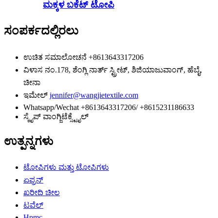
ಮಕ್ಕಳ ಬಕೆಟ್ ಟೋಪಿ
ಸಂಪರ್ಕದಲ್ಲಿರಲು
ಉಚಿತ ಸಮಾಲೋಚನೆ
+8613643317206
ವಿಳಾಸ
ನಂ.178, ಶೆಂಗ್ಲಿ ನಾರ್ತ್ ಸ್ಟ್ರೀಟ್, ಶಿಜಿಯಾಜುವಾಂಗ್, ಹೆಬೈ,
ಚೀನಾ
ಇಮೇಲ್
jennifer@wangjietextile.com
Whatsapp/Wechat
+8613643317206/ +8615231186633
ಸ್ಕೈಪ್
ವಾಂಗ್ಜಿಟೆಕ್ಸ್ಟೈಲ್
ಉತ್ಪನ್ನಗಳು
ಟೋಪಿಗಳು ಮತ್ತು ಟೋಪಿಗಳು
ಏಪ್ರನ್
ಖರೀದಿ ಚೀಲ
ಟವೆಲ್
Hpmc