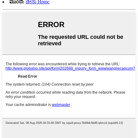
ಮುಂದೆ:
ಚೀನಾ Hpmc