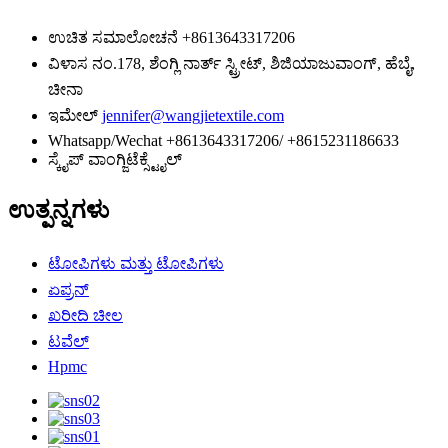
ಉಚಿತ ಸಮಾಲೋಚನೆ
+8613643317206
ವಿಳಾಸ
ನಂ.178, ಶೆಂಗ್ಲಿ ನಾರ್ತ್ ಸ್ಟ್ರೀಟ್, ಶಿಜಿಯಾಜುವಾಂಗ್, ಹೆಬೈ,
ಚೀನಾ
ಇಮೇಲ್
jennifer@wangjietextile.com
Whatsapp/Wechat
+8613643317206/ +8615231186633
ಸ್ಕೈಪ್
ವಾಂಗ್ಜಿಟೆಕ್ಸ್ಟೈಲ್
ಉತ್ಪನ್ನಗಳು
ಟೋಪಿಗಳು ಮತ್ತು ಟೋಪಿಗಳು
ಏಪ್ರನ್
ಖರೀದಿ ಚೀಲ
ಟವೆಲ್
Hpmc