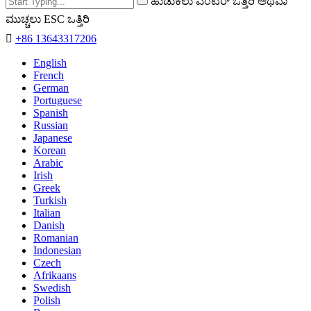
ಹುಡುಕಲು ಎಂಟರ್ ಒತ್ತಿರಿ ಅಥವಾ
ಮುಚ್ಚಲು ESC ಒತ್ತಿರಿ

+86 13643317206
English
French
German
Portuguese
Spanish
Russian
Japanese
Korean
Arabic
Irish
Greek
Turkish
Italian
Danish
Romanian
Indonesian
Czech
Afrikaans
Swedish
Polish