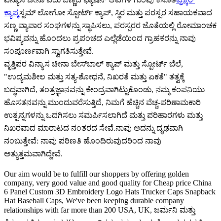
ಕ್ಯಾಪ್
ಕಸ್ಟಮ್ ಲೋಗೋ ಸ್ಪೋರ್ಟ್ ಕ್ಯಾಪ್, ಸ್ಥಿರ ಮತ್ತು ಪರಸ್ಪರ ಸಹಾಯಕವಾದ
ಸಣ್ಣ ವ್ಯಾಪಾರ ಸಂಘಗಳನ್ನು ಸ್ಥಾಪಿಸಲು, ಪರಸ್ಪರರ ಜೊತೆಯಲ್ಲಿ ರೋಮಾಂಚಕ
ಭವಿಷ್ಯವನ್ನು ಹೊಂದಲು ಪ್ರಪಂಚದ ಎಲ್ಲೆಡೆಯಿಂದ ಗ್ರಾಹಕರನ್ನು ನಾವು
ಸಂಪೂರ್ಣವಾಗಿ ಸ್ವಾಗತಿಸುತ್ತೇವೆ.
ವೃತ್ತಿಪರ ವಿನ್ಯಾಸ ಚೀನಾ ಬೇಸ್‌ಬಾಲ್ ಕ್ಯಾಪ್ ಮತ್ತು ಸ್ಪೋರ್ಟ್ ಬೆಲೆ,
"ಉದ್ಯಮಶೀಲ ಮತ್ತು ಸತ್ಯ-ಶೋಧನೆ, ನಿಖರತೆ ಮತ್ತು ಏಕತೆ" ತತ್ವಕ್ಕೆ
ಬದ್ಧವಾಗಿದೆ, ತಂತ್ರಜ್ಞಾನವನ್ನು ಕೇಂದ್ರವಾಗಿಟ್ಟುಕೊಂಡು, ನಮ್ಮ ಕಂಪನಿಯು
ಹೊಸತನವನ್ನು ಮುಂದುವರೆಸುತ್ತಿದೆ, ನಿಮಗೆ ಹೆಚ್ಚಿನ ವೆಚ್ಚ-ಪರಿಣಾಮಕಾರಿ
ಉತ್ಪನ್ನಗಳನ್ನು ಒದಗಿಸಲು ಸಮರ್ಪಿಸಲಾಗಿದೆ ಮತ್ತು ಪರಿಹಾರಗಳು ಮತ್ತು
ನಿಖರವಾದ ಮಾರಾಟದ ನಂತರದ ಸೇವೆ.ನಾವು ಅದನ್ನು ದೃಢವಾಗಿ
ನಂಬುತ್ತೇವೆ: ನಾವು ಪರಿಣತಿ ಹೊಂದಿರುವುದರಿಂದ ನಾವು
ಅತ್ಯುತ್ತಮವಾಗಿದ್ದೇವೆ.
Our aim would be to fulfill our shoppers by offering golden
company, very good value and good quality for Cheap price China
6 Panel Custom 3D Embroidery Logo Hats Trucker Caps Snapback
Hat Baseball Caps, We've been keeping durable company
relationships with far more than 200 USA, UK, ಜರ್ಮನಿ ಮತ್ತು