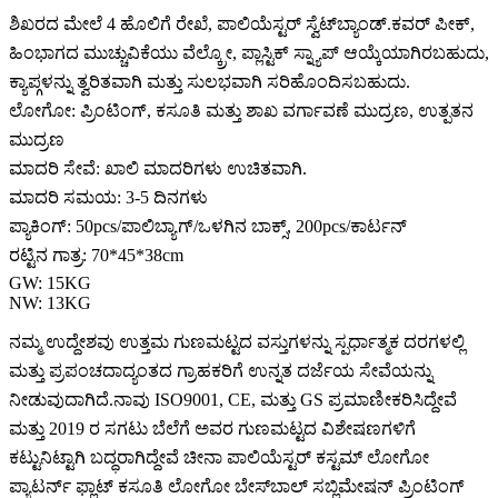
ಶಿಖರದ ಮೇಲೆ 4 ಹೊಲಿಗೆ ರೇಖೆ, ಪಾಲಿಯೆಸ್ಟರ್ ಸ್ವೆಟ್‌ಬ್ಯಾಂಡ್.ಕವರ್ ಪೀಕ್,
ಹಿಂಭಾಗದ ಮುಚ್ಚುವಿಕೆಯು ವೆಲ್ಕ್ರೋ, ಪ್ಲಾಸ್ಟಿಕ್ ಸ್ನ್ಯಾಪ್ ಆಯ್ಕೆಯಾಗಿರಬಹುದು,
ಕ್ಯಾಪ್ಗಳನ್ನು ತ್ವರಿತವಾಗಿ ಮತ್ತು ಸುಲಭವಾಗಿ ಸರಿಹೊಂದಿಸಬಹುದು.
ಲೋಗೋ: ಪ್ರಿಂಟಿಂಗ್, ಕಸೂತಿ ಮತ್ತು ಶಾಖ ವರ್ಗಾವಣೆ ಮುದ್ರಣ, ಉತ್ಪತನ
ಮುದ್ರಣ
ಮಾದರಿ ಸೇವೆ: ಖಾಲಿ ಮಾದರಿಗಳು ಉಚಿತವಾಗಿ.
ಮಾದರಿ ಸಮಯ: 3-5 ದಿನಗಳು
ಪ್ಯಾಕಿಂಗ್: 50pcs/ಪಾಲಿಬ್ಯಾಗ್/ಒಳಗಿನ ಬಾಕ್ಸ್, 200pcs/ಕಾರ್ಟನ್
ರಟ್ಟಿನ ಗಾತ್ರ: 70*45*38cm
GW: 15KG
NW: 13KG
ನಮ್ಮ ಉದ್ದೇಶವು ಉತ್ತಮ ಗುಣಮಟ್ಟದ ವಸ್ತುಗಳನ್ನು ಸ್ಪರ್ಧಾತ್ಮಕ ದರಗಳಲ್ಲಿ
ಮತ್ತು ಪ್ರಪಂಚದಾದ್ಯಂತದ ಗ್ರಾಹಕರಿಗೆ ಉನ್ನತ ದರ್ಜೆಯ ಸೇವೆಯನ್ನು
ನೀಡುವುದಾಗಿದೆ.ನಾವು ISO9001, CE, ಮತ್ತು GS ಪ್ರಮಾಣೀಕರಿಸಿದ್ದೇವೆ
ಮತ್ತು 2019 ರ ಸಗಟು ಬೆಲೆಗೆ ಅವರ ಗುಣಮಟ್ಟದ ವಿಶೇಷಣಗಳಿಗೆ
ಕಟ್ಟುನಿಟ್ಟಾಗಿ ಬದ್ಧರಾಗಿದ್ದೇವೆ ಚೀನಾ ಪಾಲಿಯೆಸ್ಟರ್ ಕಸ್ಟಮ್ ಲೋಗೋ
ಪ್ಯಾಟರ್ನ್ ಫ್ಲಾಟ್ ಕಸೂತಿ ಲೋಗೋ ಬೇಸ್‌ಬಾಲ್ ಸಬ್ಲಿಮೇಷನ್ ಪ್ರಿಂಟಿಂಗ್