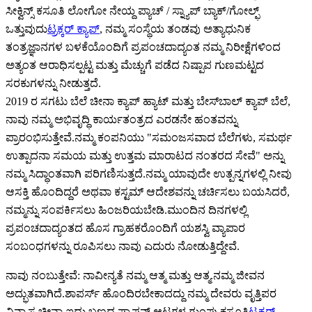
ಸೀಕ್ವಿನ್ಸ್ ಕಸೂತಿ ಲೋಗೋ ನೇಯ್ದ ಪ್ಯಾಚ್ / ಸ್ನ್ಯಾಪ್ ಬ್ಯಾಕ್/ಗೋಲ್ಫ್
ಒತ್ತುವುದು
ಟ್ರಕ್ಕರ್ ಕ್ಯಾಪ್
, ನಮ್ಮ ಸಂಸ್ಥೆಯ ತಂಡವು ಅತ್ಯಾಧುನಿಕ
ತಂತ್ರಜ್ಞಾನಗಳ ಬಳಕೆಯೊಂದಿಗೆ ಪ್ರಪಂಚದಾದ್ಯಂತ ನಮ್ಮ ನಿರೀಕ್ಷೆಗಳಿಂದ
ಅತ್ಯಂತ ಆರಾಧಿಸಲ್ಪಟ್ಟ ಮತ್ತು ಮೆಚ್ಚುಗೆ ಪಡೆದ ನಿಷ್ಪಾಪ ಗುಣಮಟ್ಟದ
ಸರಕುಗಳನ್ನು ನೀಡುತ್ತದೆ.
2019 ರ ಸಗಟು ಬೆಲೆ ಚೀನಾ ಕ್ಯಾಪ್ ಹ್ಯಾಟ್ ಮತ್ತು ಬೇಸ್‌ಬಾಲ್ ಕ್ಯಾಪ್ ಬೆಲೆ,
ನಾವು ನಮ್ಮ ಅಭಿವೃದ್ಧಿ ಕಾರ್ಯತಂತ್ರದ ಎರಡನೇ ಹಂತವನ್ನು
ಪ್ರಾರಂಭಿಸುತ್ತೇವೆ.ನಮ್ಮ ಕಂಪನಿಯು "ಸಮಂಜಸವಾದ ಬೆಲೆಗಳು, ಸಮರ್ಥ
ಉತ್ಪಾದನಾ ಸಮಯ ಮತ್ತು ಉತ್ತಮ ಮಾರಾಟದ ನಂತರದ ಸೇವೆ" ಅನ್ನು
ನಮ್ಮ ಸಿದ್ಧಾಂತವಾಗಿ ಪರಿಗಣಿಸುತ್ತದೆ.ನಮ್ಮ ಯಾವುದೇ ಉತ್ಪನ್ನಗಳಲ್ಲಿ ನೀವು
ಆಸಕ್ತಿ ಹೊಂದಿದ್ದರೆ ಅಥವಾ ಕಸ್ಟಮ್ ಆದೇಶವನ್ನು ಚರ್ಚಿಸಲು ಬಯಸಿದರೆ,
ನಮ್ಮನ್ನು ಸಂಪರ್ಕಿಸಲು ಹಿಂಜರಿಯಬೇಡಿ.ಮುಂದಿನ ದಿನಗಳಲ್ಲಿ
ಪ್ರಪಂಚದಾದ್ಯಂತದ ಹೊಸ ಗ್ರಾಹಕರೊಂದಿಗೆ ಯಶಸ್ವಿ ವ್ಯಾಪಾರ
ಸಂಬಂಧಗಳನ್ನು ರೂಪಿಸಲು ನಾವು ಎದುರು ನೋಡುತ್ತಿದ್ದೇವೆ.
ನಾವು ನಂಬುತ್ತೇವೆ: ನಾವೀನ್ಯತೆ ನಮ್ಮ ಆತ್ಮ ಮತ್ತು ಆತ್ಮ.ನಮ್ಮ ಜೀವನ
ಅದ್ಭುತವಾಗಿದೆ.ಶಾಪರ್ಸ್ ಹೊಂದಿರಬೇಕಾದದ್ದು ನಮ್ಮ ದೇವರು ವೃತ್ತಿಪರ
ವಿನ್ಯಾಸ ಚೀನಾ ಐದು ಬಣ್ಣದ ಫ್ಯಾಷನ್ ಆಟಗಳ ಗುಂಪು ಕಸೂತಿ
ಟ್ರಕ್ಕರ್