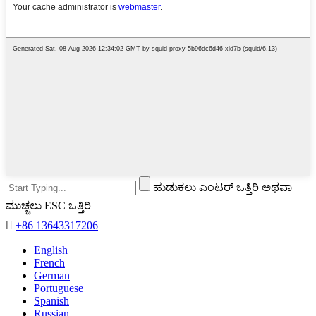
ಹುಡುಕಲು ಎಂಟರ್ ಒತ್ತಿರಿ ಅಥವಾ
ಮುಚ್ಚಲು ESC ಒತ್ತಿರಿ

+86 13643317206
English
French
German
Portuguese
Spanish
Russian