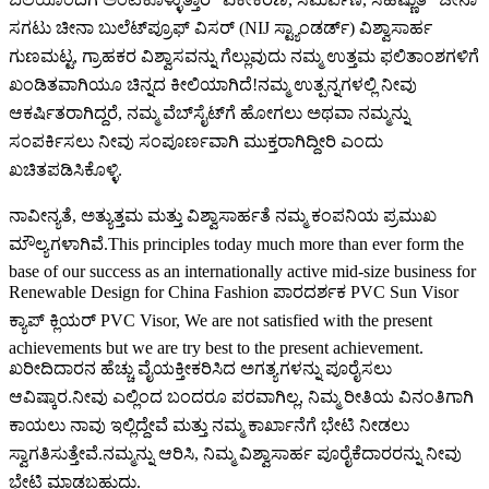
ಸಗಟು ಚೀನಾ ಬುಲೆಟ್‌ಪ್ರೂಫ್ ವಿಸರ್ (NIJ ಸ್ಟ್ಯಾಂಡರ್ಡ್) ವಿಶ್ವಾಸಾರ್ಹ
ಗುಣಮಟ್ಟ, ಗ್ರಾಹಕರ ವಿಶ್ವಾಸವನ್ನು ಗೆಲ್ಲುವುದು ನಮ್ಮ ಉತ್ತಮ ಫಲಿತಾಂಶಗಳಿಗೆ
ಖಂಡಿತವಾಗಿಯೂ ಚಿನ್ನದ ಕೀಲಿಯಾಗಿದೆ!ನಮ್ಮ ಉತ್ಪನ್ನಗಳಲ್ಲಿ ನೀವು
ಆಕರ್ಷಿತರಾಗಿದ್ದರೆ, ನಮ್ಮ ವೆಬ್‌ಸೈಟ್‌ಗೆ ಹೋಗಲು ಅಥವಾ ನಮ್ಮನ್ನು
ಸಂಪರ್ಕಿಸಲು ನೀವು ಸಂಪೂರ್ಣವಾಗಿ ಮುಕ್ತರಾಗಿದ್ದೀರಿ ಎಂದು
ಖಚಿತಪಡಿಸಿಕೊಳ್ಳಿ.
ನಾವೀನ್ಯತೆ, ಅತ್ಯುತ್ತಮ ಮತ್ತು ವಿಶ್ವಾಸಾರ್ಹತೆ ನಮ್ಮ ಕಂಪನಿಯ ಪ್ರಮುಖ
ಮೌಲ್ಯಗಳಾಗಿವೆ.This principles today much more than ever form the
base of our success as an internationally active mid-size business for
Renewable Design for China Fashion ಪಾರದರ್ಶಕ PVC Sun Visor
ಕ್ಯಾಪ್ ಕ್ಲಿಯರ್ PVC Visor, We are not satisfied with the present
achievements but we are try best to the present achievement.
ಖರೀದಿದಾರನ ಹೆಚ್ಚು ವೈಯಕ್ತೀಕರಿಸಿದ ಅಗತ್ಯಗಳನ್ನು ಪೂರೈಸಲು
ಆವಿಷ್ಕಾರ.ನೀವು ಎಲ್ಲಿಂದ ಬಂದರೂ ಪರವಾಗಿಲ್ಲ, ನಿಮ್ಮ ರೀತಿಯ ವಿನಂತಿಗಾಗಿ
ಕಾಯಲು ನಾವು ಇಲ್ಲಿದ್ದೇವೆ ಮತ್ತು ನಮ್ಮ ಕಾರ್ಖಾನೆಗೆ ಭೇಟಿ ನೀಡಲು
ಸ್ವಾಗತಿಸುತ್ತೇವೆ.ನಮ್ಮನ್ನು ಆರಿಸಿ, ನಿಮ್ಮ ವಿಶ್ವಾಸಾರ್ಹ ಪೂರೈಕೆದಾರರನ್ನು ನೀವು
ಭೇಟಿ ಮಾಡಬಹುದು.