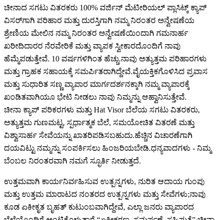
ಚೀನಾದ ಸಗಟು ವಿತರಕರು 100% ವರ್ಜಿನ್ ಮೆಟೀರಿಯಲ್ ಪ್ಲಾಸಿಟ್ಕ್ ಕ್ಯಾಪ್
ವಿಸರ್‌ಗಾಗಿ ಪರಿಹಾರ ಮತ್ತು ದುರಸ್ತಿಗಾಗಿ ನಮ್ಮ ನಿರಂತರ ಅನ್ವೇಷಣೆಯ
ಶ್ರೇಣಿಯ ಮೇಲಿನ ನಮ್ಮ ನಿರಂತರ ಅನ್ವೇಷಣೆಯಿಂದಾಗಿ ಗಮನಾರ್ಹ
ಖರೀದಿದಾರರ ನೆರವೇರಿಕೆ ಮತ್ತು ವ್ಯಾಪಕ ಸ್ವೀಕಾರದೊಂದಿಗೆ ನಾವು
ಹೆಮ್ಮೆಪಡುತ್ತೇವೆ. 10 ವರ್ಷಗಳಿಗಿಂತ ಹೆಚ್ಚು.ನಾವು ಅತ್ಯುತ್ತಮ ಪರಿಹಾರಗಳು
ಮತ್ತು ಗ್ರಾಹಕ ಸಹಾಯಕ್ಕೆ ಸಮರ್ಪಿತರಾಗಿದ್ದೇವೆ.ವೈಯಕ್ತಿಕಗೊಳಿಸಿದ ಪ್ರವಾಸ
ಮತ್ತು ಸುಧಾರಿತ ಸಣ್ಣ ವ್ಯಾಪಾರ ಮಾರ್ಗದರ್ಶನಕ್ಕಾಗಿ ನಮ್ಮ ವ್ಯಾಪಾರಕ್ಕೆ
ಖಂಡಿತವಾಗಿಯೂ ಭೇಟಿ ನೀಡಲು ನಾವು ನಿಮ್ಮನ್ನು ಆಹ್ವಾನಿಸುತ್ತೇವೆ.
ಚೀನಾ ಕ್ಯಾಪ್ ಪರಿಕರಗಳು ಮತ್ತು Hat Visor ಬೆಲೆಯ ಸಗಟು ವಿತರಕರು,
ಅತ್ಯುತ್ತಮ ಗುಣಮಟ್ಟ, ಸ್ಪರ್ಧಾತ್ಮಕ ಬೆಲೆ, ಸಮಯೋಚಿತ ವಿತರಣೆ ಮತ್ತು
ವಿಶ್ವಾಸಾರ್ಹ ಸೇವೆಯನ್ನು ಖಾತರಿಪಡಿಸಬಹುದು.ಹೆಚ್ಚಿನ ವಿಚಾರಣೆಗಾಗಿ
ದಯವಿಟ್ಟು ನಮ್ಮನ್ನು ಸಂಪರ್ಕಿಸಲು ಹಿಂಜರಿಯಬೇಡಿ.ಧನ್ಯವಾದಗಳು - ನಿಮ್ಮ
ಬೆಂಬಲ ನಿರಂತರವಾಗಿ ನಮಗೆ ಸ್ಫೂರ್ತಿ ನೀಡುತ್ತದೆ.
ಉತ್ತಮವಾಗಿ ಕಾರ್ಯನಿರ್ವಹಿಸುವ ಉತ್ಪನ್ನಗಳು, ನುರಿತ ಆದಾಯ ಗುಂಪು
ಮತ್ತು ಉತ್ತಮ ಮಾರಾಟದ ನಂತರದ ಉತ್ಪನ್ನಗಳು ಮತ್ತು ಸೇವೆಗಳು;ನಾವು
ಕೂಡ ಏಕೀಕೃತ ಬೃಹತ್ ಕುಟುಂಬವಾಗಿದ್ದೇವೆ, ಎಲ್ಲಾ ಜನರು ವ್ಯಾಪಾರದ
ಬೆಲೆಯೊಂದಿಗೆ ಅಂಟಿಕೊಳ್ಳುತ್ತಾರೆ “ಏಕೀಕರಣ, ಸಮರ್ಪಣೆ, ಸಹಿಷ್ಣುತೆ” ಚೀನಾ