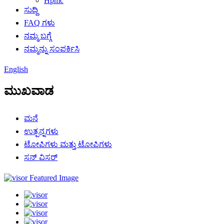
Hpmc
ಸುದ್ದಿ
FAQ ಗಳು
ನಮ್ಮ ಬಗ್ಗೆ
ನಮ್ಮನ್ನು ಸಂಪರ್ಕಿಸಿ
English
ಮುಖವಾಡ
ಮನೆ
ಉತ್ಪನ್ನಗಳು
ಟೋಪಿಗಳು ಮತ್ತು ಟೋಪಿಗಳು
ಸನ್ ವಿಸರ್