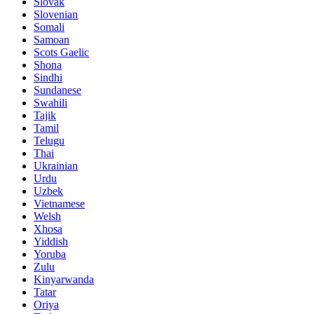
Slovak
Slovenian
Somali
Samoan
Scots Gaelic
Shona
Sindhi
Sundanese
Swahili
Tajik
Tamil
Telugu
Thai
Ukrainian
Urdu
Uzbek
Vietnamese
Welsh
Xhosa
Yiddish
Yoruba
Zulu
Kinyarwanda
Tatar
Oriya