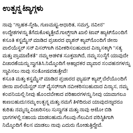
ಉತ್ಪನ್ನ ಟ್ಯಾಗ್ಗಳು
ನಾವು "ಗ್ರಾಹಕ-ಸ್ನೇಹಿ, ಗುಣಮಟ್ಟ-ಆಧಾರಿತ, ಸಮಗ್ರ, ನವೀನ"
ಉದ್ದೇಶಗಳನ್ನು ತೆಗೆದುಕೊಳ್ಳುತ್ತೇವೆ.ಗಾಲ್ಫ್‌ಗಾಗಿ ಖಾಲಿ ಟಾಪ್ ಹ್ಯಾಟ್‌ನೊಂದಿಗೆ
ಕಸೂತಿ ಕಸ್ಟಮೈಸ್ ಮಾಡಿದ ಪ್ರಚಾರದ ಫ್ಯಾಶನ್ ಕ್ಯಾಪ್‌ನೊಂದಿಗೆ ಚೀನಾ
ಪಾಲಿಯೆಸ್ಟರ್ ಸನ್ ವಿಸರ್‌ಗಾಗಿ ನವೀಕರಿಸಬಹುದಾದ ವಿನ್ಯಾಸಕ್ಕಾಗಿ "ಸತ್ಯ
ಮತ್ತು ಪ್ರಾಮಾಣಿಕತೆ" ನಮ್ಮ ಆಡಳಿತ ಸೂಕ್ತವಾಗಿದೆ, ನಮ್ಮ ಸಂಸ್ಥೆಗೆ ಯಾವುದೇ
ವಿಚಾರಣೆಯನ್ನು ಸ್ವಾಗತಿಸಿ.ನಿಮ್ಮೊಂದಿಗೆ ಆಹ್ಲಾದಕರ ವ್ಯಾಪಾರ ಸಂವಹನಗಳನ್ನು
ಸ್ಥಾಪಿಸಲು ನಾವು ಸಂತೋಷಪಡುತ್ತೇವೆ!
ಕಸೂತಿ ಮತ್ತು ಕಸ್ಟಮೈಸ್ ಮಾಡಿದ ಪ್ರಚಾರದ ಫ್ಯಾಷನ್ ಕ್ಯಾಪ್ಸ್ ಬೆಲೆಯೊಂದಿಗೆ
ಚೀನಾ ಪಾಲಿಯೆಸ್ಟರ್ ಸನ್ ವೈಸರ್‌ಗಾಗಿ ನವೀಕರಿಸಬಹುದಾದ ವಿನ್ಯಾಸ, ನಮ್ಮ
ಕಂಪನಿಯಲ್ಲಿ ನೀವು ಹೊಂದಬೇಕಾದ ಪರಿಹಾರಗಳನ್ನು ನೀವು ಯಾವಾಗಲೂ
ಕಾಣಬಹುದು!ನಮ್ಮ ಉತ್ಪನ್ನ ಮತ್ತು ನಮಗೆ ತಿಳಿದಿರುವ ಯಾವುದನ್ನಾದರೂ
ಕುರಿತು ನಮ್ಮನ್ನು ವಿಚಾರಿಸಲು ಸುಸ್ವಾಗತ ಮತ್ತು ನಾವು ಆಟೋ ಬಿಡಿ
ಭಾಗಗಳಲ್ಲಿ ಸಹಾಯ ಮಾಡಬಹುದು.ಗೆಲುವು-ಗೆಲುವಿನ ಪರಿಸ್ಥಿತಿಗಾಗಿ
ನಿಮ್ಮೊಂದಿಗೆ ಕೆಲಸ ಮಾಡಲು ನಾವು ಎದುರು ನೋಡುತ್ತಿದ್ದೇವೆ.