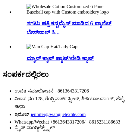
ಸಗಟು ಹತ್ತಿ ಕಸ್ಟಮೈಸ್ ಮಾಡಿದ 6 ಪ್ಯಾನೆಲ್
ಬೇಸ್‌ಬಾಲ್ ಸಿ...
ಮ್ಯಾನ್ ಕ್ಯಾಪ್ ಹ್ಯಾಟ್/ಲೇಡಿ ಕ್ಯಾಪ್
ಸಂಪರ್ಕದಲ್ಲಿರಲು
ಉಚಿತ ಸಮಾಲೋಚನೆ
+8613643317206
ವಿಳಾಸ
ನಂ.178, ಶೆಂಗ್ಲಿ ನಾರ್ತ್ ಸ್ಟ್ರೀಟ್, ಶಿಜಿಯಾಜುವಾಂಗ್, ಹೆಬೈ,
ಚೀನಾ
ಇಮೇಲ್
jennifer@wangjietextile.com
Whatsapp/Wechat
+8613643317206/ +8615231186633
ಸ್ಕೈಪ್
ವಾಂಗ್ಜಿಟೆಕ್ಸ್ಟೈಲ್