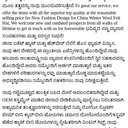
ಮೂಲ ತತ್ವವನ್ನು ನಾವು ಮುಂದುವರಿಸುತ್ತೇವೆ.To great our service, we
offer the items with all the superior top quality at the reasonable
selling price for New Fashion Design for China Winter Wool Felt
Hat, We welcome new and outdated prospects from all walks of
lifetime to get in touch with us for foreseeable ಭವಿಷ್ಯದ ಸಣ್ಣ ವ್ಯಾಪಾರ
ಸಂವಹನಗಳು ಮತ್ತು ಪರಸ್ಪರ ಸಾಧನೆ!
ಚೀನಾ ಬಕೆಟ್ ಹ್ಯಾಟ್ ಮತ್ತು ಹೆಡ್‌ವೇರ್ ಬೆಲೆಗೆ ಹೊಸ ಫ್ಯಾಷನ್ ವಿನ್ಯಾಸ,
ನಾವು ಈಗ ದೇಶದಲ್ಲಿ 48 ಪ್ರಾಂತೀಯ ಏಜೆನ್ಸಿಗಳನ್ನು ಹೊಂದಿದ್ದೇವೆ.ನಾವು
ಹಲವಾರು ಅಂತಾರಾಷ್ಟ್ರೀಯ ವ್ಯಾಪಾರ ಕಂಪನಿಗಳೊಂದಿಗೆ ಸ್ಥಿರ ಸಹಕಾರವನ್ನು
ಹೊಂದಿದ್ದೇವೆ.ಅವರು ನಮ್ಮೊಂದಿಗೆ ಆರ್ಡರ್ ಮಾಡುತ್ತಾರೆ ಮತ್ತು ಇತರ
ದೇಶಗಳಿಗೆ ಪರಿಹಾರಗಳನ್ನು ರಫ್ತು ಮಾಡುತ್ತಾರೆ.ದೊಡ್ಡ ಮಾರುಕಟ್ಟೆಯನ್ನು
ಅಭಿವೃದ್ಧಿಪಡಿಸಲು ನಿಮ್ಮೊಂದಿಗೆ ಸಹಕರಿಸಲು ನಾವು ನಿರೀಕ್ಷಿಸುತ್ತೇವೆ.
ನಾವು ಗಟ್ಟಿಮುಟ್ಟಾದ ತಾಂತ್ರಿಕ ಬಲದ ಮೇಲೆ ಅವಲಂಬಿತರಾಗಿದ್ದೇವೆ ಮತ್ತು
OEM ಕಸ್ಟಮೈಸ್ ಮಾಡಿದ ಚೀನಾದ ಬೇಡಿಕೆಯನ್ನು ಪೂರೈಸಲು ನಿರಂತರವಾಗಿ
ಅತ್ಯಾಧುನಿಕ ತಂತ್ರಜ್ಞಾನಗಳನ್ನು ರಚಿಸುತ್ತೇವೆ ನಿಮ್ಮ ಲೋಗೋ ಸ್ಪೋರ್ಟ್
ಟೀಮ್ ಬೀನಿ ಕ್ಯಾಪ್/ಬೀನಿ ಟೋಪಿಗಳು ಚರ್ಮದ ಲೋಗೋದೊಂದಿಗೆ/ಕಸ್ಟಮ್
ಹೆಣೆದ ಹ್ಯಾಟ್ ಬೀನಿ ಟೋಪಿಗಳನ್ನು ಸ್ನೇಹಿತರಿಗಾಗಿ ವಿಂಟರ್ ಗಿಫ್ಟ್, ನಾವು