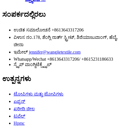
ಸಂಪರ್ಕದಲ್ಲಿರಲು
ಉಚಿತ ಸಮಾಲೋಚನೆ
+8613643317206
ವಿಳಾಸ
ನಂ.178, ಶೆಂಗ್ಲಿ ನಾರ್ತ್ ಸ್ಟ್ರೀಟ್, ಶಿಜಿಯಾಜುವಾಂಗ್, ಹೆಬೈ,
ಚೀನಾ
ಇಮೇಲ್
jennifer@wangjietextile.com
Whatsapp/Wechat
+8613643317206/ +8615231186633
ಸ್ಕೈಪ್
ವಾಂಗ್ಜಿಟೆಕ್ಸ್ಟೈಲ್
ಉತ್ಪನ್ನಗಳು
ಟೋಪಿಗಳು ಮತ್ತು ಟೋಪಿಗಳು
ಏಪ್ರನ್
ಖರೀದಿ ಚೀಲ
ಟವೆಲ್
Hpmc