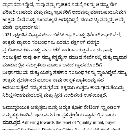
ವ್ಯಾಪಾರವಾಗಿದ್ದೇವೆ, ನಾವು ನಮ್ಮ ಗ್ರಾಹಕರ ಸಮಸ್ಯೆಗಳನ್ನು ಆದಷ್ಟು ಬೇಗ
ಪರಿಹರಿಸಬಹುದು ಮತ್ತು ನಮ್ಮ ಗ್ರಾಹಕರಿಗೆ ಲಾಭವನ್ನು ಮಾಡಬಹುದು.ನಿಮಗೆ
ಉತ್ತಮ ಸೇವೆ ಮತ್ತು ಗುಣಮಟ್ಟದ ಅಗತ್ಯವಿದ್ದರೆ, ದಯವಿಟ್ಟು ನಮ್ಮನ್ನು ಆಯ್ಕೆ
ಮಾಡಿ, ಧನ್ಯವಾದಗಳು!
2021 ಇತ್ತೀಚಿನ ವಿನ್ಯಾಸ ಚೀನಾ ಬಕೆಟ್ ಕ್ಯಾಪ್ ಮತ್ತು ಫಿಶಿಂಗ್ ಹ್ಯಾಟ್ ಬೆಲೆ,
ಉತ್ತಮ ವ್ಯಾಪಾರ ಸಂಬಂಧಗಳು ಎರಡೂ ಪಕ್ಷಗಳಿಗೆ ಪರಸ್ಪರ
ಪ್ರಯೋಜನಗಳು ಮತ್ತು ಸುಧಾರಣೆಗೆ ಕಾರಣವಾಗುತ್ತವೆ ಎಂದು ನಾವು
ನಂಬುತ್ತೇವೆ.ನಾವು ಈಗ ನಮ್ಮ ಕಸ್ಟಮೈಸ್ ಮಾಡಿದ ಸೇವೆಗಳಲ್ಲಿ ಮತ್ತು ವ್ಯಾಪಾರ
ಮಾಡುವಲ್ಲಿನ ಸಮಗ್ರತೆಯ ಮೂಲಕ ಅನೇಕ ಗ್ರಾಹಕರೊಂದಿಗೆ
ದೀರ್ಘಾವಧಿಯ ಮತ್ತು ಯಶಸ್ವಿ ಸಹಕಾರ ಸಂಬಂಧಗಳನ್ನು ಸ್ಥಾಪಿಸಿದ್ದೇವೆ.ನಮ್ಮ
ಉತ್ತಮ ಪ್ರದರ್ಶನದ ಮೂಲಕ ನಾವು ಉನ್ನತ ಖ್ಯಾತಿಯನ್ನು ಸಹ
ಆನಂದಿಸುತ್ತೇವೆ.ನಮ್ಮ ಸಮಗ್ರತೆಯ ತತ್ವವಾಗಿ ಉತ್ತಮ ಕಾರ್ಯಕ್ಷಮತೆಯನ್ನು
ನಿರೀಕ್ಷಿಸಲಾಗುವುದು.ಭಕ್ತಿ ಮತ್ತು ಸ್ಥಿರತೆ ಎಂದಿನಂತೆ ಉಳಿಯುತ್ತದೆ.
ಜವಾಬ್ದಾರಿಯುತ ಅತ್ಯುತ್ತಮ ಮತ್ತು ಅದ್ಭುತ ಕ್ರೆಡಿಟ್ ರೇಟಿಂಗ್ ಸ್ಟ್ಯಾಂಡಿಂಗ್
ನಮ್ಮ ತತ್ವಗಳಾಗಿವೆ, ಇದು ನಮಗೆ ಉನ್ನತ ಶ್ರೇಣಿಯ ಸ್ಥಾನದಲ್ಲಿ ಸಹಾಯ
ಮಾಡುತ್ತದೆ.Adhering towards the tenet of “quality initial, buyer
supreme” for Special Design for China ಕ್ರಿಸ್ಮಸ್ ಕಸ್ಟಮ್ ಪ್ಲೇನ್ ವುಲ್