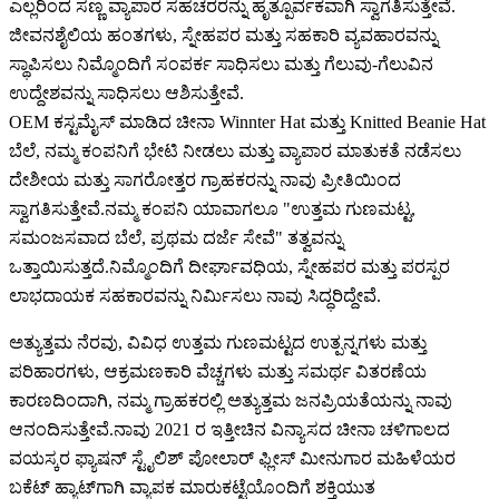
ಎಲ್ಲರಿಂದ ಸಣ್ಣ ವ್ಯಾಪಾರ ಸಹಚರರನ್ನು ಹೃತ್ಪೂರ್ವಕವಾಗಿ ಸ್ವಾಗತಿಸುತ್ತೇವೆ.
ಜೀವನಶೈಲಿಯ ಹಂತಗಳು, ಸ್ನೇಹಪರ ಮತ್ತು ಸಹಕಾರಿ ವ್ಯವಹಾರವನ್ನು
ಸ್ಥಾಪಿಸಲು ನಿಮ್ಮೊಂದಿಗೆ ಸಂಪರ್ಕ ಸಾಧಿಸಲು ಮತ್ತು ಗೆಲುವು-ಗೆಲುವಿನ
ಉದ್ದೇಶವನ್ನು ಸಾಧಿಸಲು ಆಶಿಸುತ್ತೇವೆ.
OEM ಕಸ್ಟಮೈಸ್ ಮಾಡಿದ ಚೀನಾ Winnter Hat ಮತ್ತು Knitted Beanie Hat
ಬೆಲೆ, ನಮ್ಮ ಕಂಪನಿಗೆ ಭೇಟಿ ನೀಡಲು ಮತ್ತು ವ್ಯಾಪಾರ ಮಾತುಕತೆ ನಡೆಸಲು
ದೇಶೀಯ ಮತ್ತು ಸಾಗರೋತ್ತರ ಗ್ರಾಹಕರನ್ನು ನಾವು ಪ್ರೀತಿಯಿಂದ
ಸ್ವಾಗತಿಸುತ್ತೇವೆ.ನಮ್ಮ ಕಂಪನಿ ಯಾವಾಗಲೂ "ಉತ್ತಮ ಗುಣಮಟ್ಟ,
ಸಮಂಜಸವಾದ ಬೆಲೆ, ಪ್ರಥಮ ದರ್ಜೆ ಸೇವೆ" ತತ್ವವನ್ನು
ಒತ್ತಾಯಿಸುತ್ತದೆ.ನಿಮ್ಮೊಂದಿಗೆ ದೀರ್ಘಾವಧಿಯ, ಸ್ನೇಹಪರ ಮತ್ತು ಪರಸ್ಪರ
ಲಾಭದಾಯಕ ಸಹಕಾರವನ್ನು ನಿರ್ಮಿಸಲು ನಾವು ಸಿದ್ಧರಿದ್ದೇವೆ.
ಅತ್ಯುತ್ತಮ ನೆರವು, ವಿವಿಧ ಉತ್ತಮ ಗುಣಮಟ್ಟದ ಉತ್ಪನ್ನಗಳು ಮತ್ತು
ಪರಿಹಾರಗಳು, ಆಕ್ರಮಣಕಾರಿ ವೆಚ್ಚಗಳು ಮತ್ತು ಸಮರ್ಥ ವಿತರಣೆಯ
ಕಾರಣದಿಂದಾಗಿ, ನಮ್ಮ ಗ್ರಾಹಕರಲ್ಲಿ ಅತ್ಯುತ್ತಮ ಜನಪ್ರಿಯತೆಯನ್ನು ನಾವು
ಆನಂದಿಸುತ್ತೇವೆ.ನಾವು 2021 ರ ಇತ್ತೀಚಿನ ವಿನ್ಯಾಸದ ಚೀನಾ ಚಳಿಗಾಲದ
ವಯಸ್ಕರ ಫ್ಯಾಷನ್ ಸ್ಟೈಲಿಶ್ ಪೋಲಾರ್ ಫ್ಲೀಸ್ ಮೀನುಗಾರ ಮಹಿಳೆಯರ
ಬಕೆಟ್ ಹ್ಯಾಟ್‌ಗಾಗಿ ವ್ಯಾಪಕ ಮಾರುಕಟ್ಟೆಯೊಂದಿಗೆ ಶಕ್ತಿಯುತ