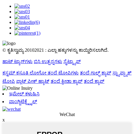
© ಕೃತಿಸ್ವಾಮ್ಯ 20102021 : ಎಲ್ಲಾ ಹಕ್ಕುಗಳನ್ನು ಕಾಯ್ದಿರಿಸಲಾಗಿದೆ.
ಹಾಟ್ ಟ್ಯಾಗ್‌ಗಳು
ಬಿಸಿ ಉತ್ಪನ್ನಗಳು
ಸೈಟ್ಮ್ಯಾಪ್
ಕಸ್ಟಮ್ ಕಸೂತಿ ಲೋಗೋ ತಂದೆ ಟೋಪಿಗಳು
ತಂದೆ ಗಾಲ್ಫ್ ಕ್ಯಾಪ್
ಸ್ನ್ಯಾಪ್ಬ್ಯಾಕ್
ಟೋಪಿ
ಫ್ಲಾಟ್ ಪೀಕ್ ಹ್ಯಾಟ್
ತಂದೆ ಕ್ರೀಡಾ ಕ್ಯಾಪ್
ತಂದೆ ಕ್ಯಾಪ್
ಇಮೇಲ್ ಕಳುಹಿಸಿ
ವಾಂಗ್ಜಿಟೆಕ್ಸ್ಟೈಲ್
WeChat
x