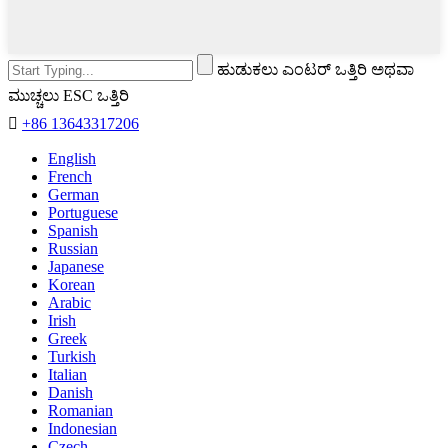
ಹುಡುಕಲು ಎಂಟರ್ ಒತ್ತಿರಿ ಅಥವಾ
ಮುಚ್ಚಲು ESC ಒತ್ತಿರಿ

+86 13643317206
English
French
German
Portuguese
Spanish
Russian
Japanese
Korean
Arabic
Irish
Greek
Turkish
Italian
Danish
Romanian
Indonesian
Czech