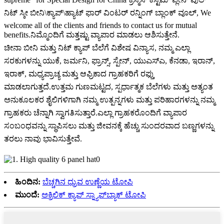
ನಿಟ್ ಸ್ಕೀ ಬೀನಿ\ಕ್ಯಾಪ್\ಹ್ಯಾಟ್ ಫಾರ್ ವಿಂಟರ್ ರನ್ನಿಂಗ್ ಬ್ಲಾಂಕ್ ವೂಲ್, We
welcome all of the clients and friends to contact us for mutual
benefits.ನಿಮ್ಮೊಂದಿಗೆ ಮತ್ತಷ್ಟು ವ್ಯಾಪಾರ ಮಾಡಲು ಆಶಿಸುತ್ತೇನೆ.
ಚೀನಾ ಬೀನಿ ಮತ್ತು ನಿಟ್ ಕ್ಯಾಪ್ ಬೆಲೆಗೆ ವಿಶೇಷ ವಿನ್ಯಾಸ, ನಮ್ಮ ಎಲ್ಲಾ
ಸರಕುಗಳನ್ನು ಯುಕೆ, ಜರ್ಮನಿ, ಫ್ರಾನ್ಸ್, ಸ್ಪೇನ್, ಯುಎಸ್ಎ, ಕೆನಡಾ, ಇರಾನ್,
ಇರಾಕ್, ಮಧ್ಯಪ್ರಾಚ್ಯ ಮತ್ತು ಆಫ್ರಿಕಾದ ಗ್ರಾಹಕರಿಗೆ ರಫ್ತು
ಮಾಡಲಾಗುತ್ತದೆ.ಉತ್ತಮ ಗುಣಮಟ್ಟದ, ಸ್ಪರ್ಧಾತ್ಮಕ ಬೆಲೆಗಳು ಮತ್ತು ಅತ್ಯಂತ
ಅನುಕೂಲಕರ ಶೈಲಿಗಳಿಗಾಗಿ ನಮ್ಮ ಉತ್ಪನ್ನಗಳು ಮತ್ತು ಪರಿಹಾರಗಳನ್ನು ನಮ್ಮ
ಗ್ರಾಹಕರು ಚೆನ್ನಾಗಿ ಸ್ವಾಗತಿಸುತ್ತಾರೆ.ಎಲ್ಲಾ ಗ್ರಾಹಕರೊಂದಿಗೆ ವ್ಯಾಪಾರ
ಸಂಬಂಧವನ್ನು ಸ್ಥಾಪಿಸಲು ಮತ್ತು ಜೀವನಕ್ಕೆ ಹೆಚ್ಚು ಸುಂದರವಾದ ಬಣ್ಣಗಳನ್ನು
ತರಲು ನಾವು ಭಾವಿಸುತ್ತೇವೆ.
ಹಿಂದಿನ:
ಬೆಚ್ಚಗಿನ ಧ್ರುವ ಉಣ್ಣೆಯ ಟೋಪಿ
ಮುಂದೆ:
ಅಕ್ರಿಲಿಕ್ ಕ್ಯಾಪ್ ಸ್ನ್ಯಾಪ್‌ಬ್ಯಾಕ್ ಟೋಪಿ