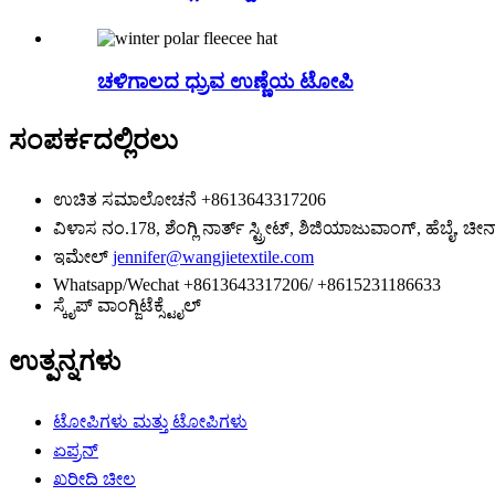
ಚಳಿಗಾಲದ ಧ್ರುವ ಉಣ್ಣೆಯ ಟೋಪಿ
ಸಂಪರ್ಕದಲ್ಲಿರಲು
ಉಚಿತ ಸಮಾಲೋಚನೆ
+8613643317206
ವಿಳಾಸ
ನಂ.178, ಶೆಂಗ್ಲಿ ನಾರ್ತ್ ಸ್ಟ್ರೀಟ್, ಶಿಜಿಯಾಜುವಾಂಗ್, ಹೆಬೈ, ಚೀನ
ಇಮೇಲ್
jennifer@wangjietextile.com
Whatsapp/Wechat
+8613643317206/ +8615231186633
ಸ್ಕೈಪ್
ವಾಂಗ್ಜಿಟೆಕ್ಸ್ಟೈಲ್
ಉತ್ಪನ್ನಗಳು
ಟೋಪಿಗಳು ಮತ್ತು ಟೋಪಿಗಳು
ಏಪ್ರನ್
ಖರೀದಿ ಚೀಲ