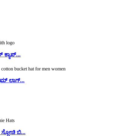
ಕ್ಯಾಪ್...
್ ಲಾಗ್...
ಲೋಚಿ ಬಿ...